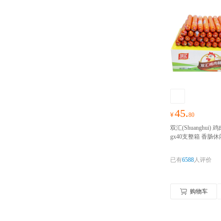
45.
¥
80
双汇(Shuanghui)
gx40支整箱 香肠
狗台式肉类零食小
物囤货季，零食礼
已有
6588
人评价
抢！！！
购物车