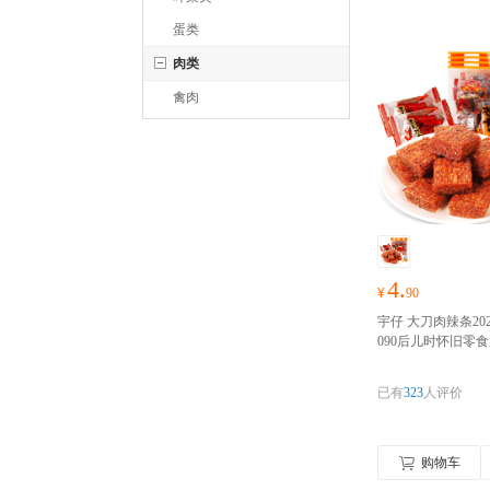
蛋类
肉类
禽肉
4.
¥
90
宇仔 大刀肉辣条202
090后儿时怀旧零
食休闲零食品小吃 
囤货季，零食礼包
已有
323
人评价
抢！！！
购物车