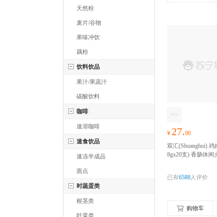
天然粉
麦片/谷物
果味冲饮
藕粉
饮料饮品
果汁/果蔬汁
碳酸饮料
咖啡
速溶咖啡
27.
¥
90
速食饮品
双汇(Shuanghui) 鸡
8gx20支) 香肠休
速冻半成品
台式肉类零食小吃
面点
囤货季，零食礼包
已有
6588
人评价
抢！！！
时蔬蛋类
根茎类
购物车
叶菜类