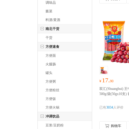
调味品
酱菜
料酒/黄酒
南北干货
干货
方便速食
方便面
火腿肠
罐头
17.
¥
90
方便粥
双汇(Shuanghui)
方便粉丝
500g/袋(50gx10
方便饭
腿肠热狗台式肉类
烤肠
好物囤货季，
方便火锅
已有
3034
人评价
心抢！！！
冲调饮品
豆浆/豆奶粉
购物车