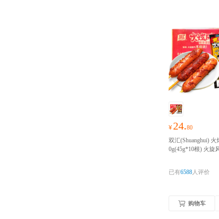
24.
¥
80
双汇(Shuanghui)
0g(45g*10根) 
肠泡面搭档热狗肠
季，零食礼包随心
已有
6588
人评价
购物车