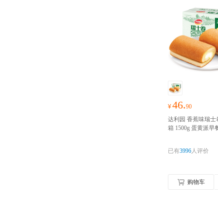
46.
¥
90
达利园 香蕉味瑞士
箱 1500g 蛋黄派
手撕面包点心面包
货季，零食礼包随
已有
3996
人评价
购物车