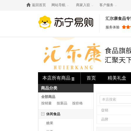

返回首页
网站导航
商家入驻
客户服务



汇尔康食品专
服务体验
本店所有商品
首页
精美礼盒
商品分类
全部商品
按销量
按新品
按价格
促销
休闲食品
品牌
糖果