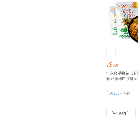
9.
¥
90
汇尔康 香酥锅巴五香味
袋 粗粮锅巴 美味
化小吃零食
好物囤
礼包随心抢！！！
已有
155
人评价
购物车