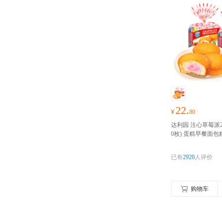
22.
¥
80
达利园 注心草莓派23
0枚) 蛋糕早餐面
闲零食点心食品
好
零食礼包随心抢！
已有
2920
人评价
购物车