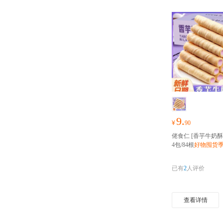
9.
¥
90
佬食仁 [香芋牛奶酥
4包/84根
好物囤货
包随心抢！！！
已有
2
人评价
查看详情