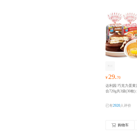
29.
¥
70
达利园 巧克力蛋黄
合720g共3袋(30枚
面包糕点办公休闲
品
好物囤货季，零
已有
2920
人评价
抢！！！
购物车