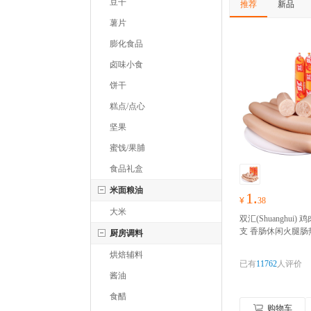
豆干
推荐
新品
薯片
膨化食品
卤味小食
饼干
糕点/点心
坚果
蜜饯/果脯
食品礼盒
米面粮油
1.
¥
38
大米
双汇(Shuanghui) 鸡
支 香肠休闲火腿肠
厨房调料
类零食小吃烧烤肠
烘焙辅料
季，零食礼包随心
已有
11762
人评价
酱油
食醋
购物车