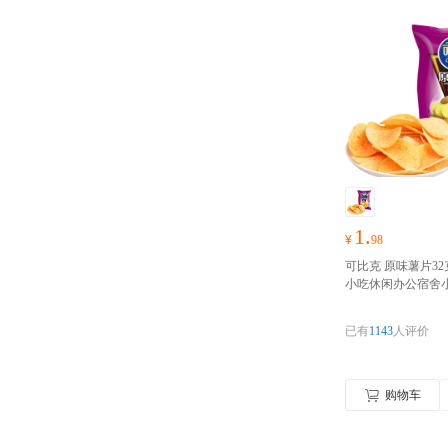
1.
¥
98
可比克 原味薯片32
小吃休闲办公宿舍
食品
好物囤货季，
心抢！！！
已有
1143
人评价
购物车