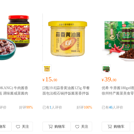
15.
39.
¥
90
¥
90
OKANG) 牛肉酱香
[2瓶19.8]蒜香黄油酱125g 早餐
优希 牛蒡酱180gx6
g/瓶 调味酱咸菜酱肉
面包法棍石锅拌饭酱葱香拌饭
徐州特产酱菜美食零
好物囤货季，零食礼
酱烘焙拌面酱调料家用
好物囤
盒大沙河牛膀酱菜
好
！！！
货季，零食礼包随心抢！！！
季，零食礼包随心抢
评价
好评
99%
已有
1
人评价
好评
100%
已有
46
人评价
物车
关注
购物车
关注
购物车