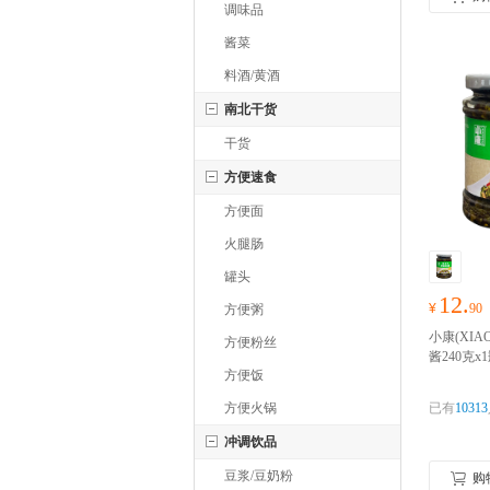
调味品
酱菜
料酒/黄酒
南北干货
干货
方便速食
方便面
火腿肠
罐头
12.
¥
90
方便粥
小康(XIA
方便粉丝
酱240克
方便饭
味酱即食 
物囤货季
方便火锅
已有
10313
抢！！！
冲调饮品
豆浆/豆奶粉
购