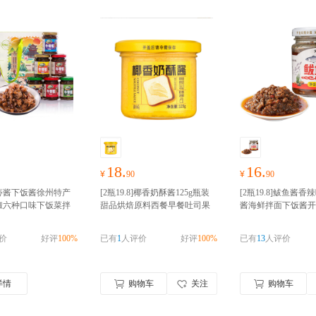
18.
16.
¥
90
¥
90
蒡酱下饭酱徐州特产
[2瓶19.8]椰香奶酥酱125g瓶装
[2瓶19.8]鲅鱼酱香辣
椒六种口味下饭菜拌
甜品烘焙原料西餐早餐吐司果
酱海鲜拌面下饭酱开
选食材；传统慢熬；
酱涂抹烤面包片酱
好物囤货
岛特产鲅鱼酱
好物囤
，回味无穷；
季，零食礼包随心抢！！！
食礼包随心抢！！！
价
好评
100%
已有
1
人评价
好评
100%
已有
13
人评价
详情
购物车
关注
购物车