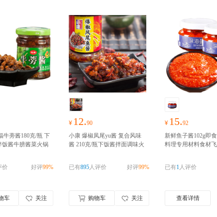
12.
15.
¥
90
¥
92
福牛蒡酱180克/瓶 下
小康 爆椒凤尾yu酱 复合风味
新鲜鱼子酱102g即
拌饭酱牛膀酱菜火锅
酱 210克/瓶下饭酱拌面调味火
料理专用材料食材飞
州特产
好物囤货季，
锅酱辣椒酱
好物囤货季，零食
籽批发
好物囤货季，
随心抢！！！
礼包随心抢！！！
随心抢！！！
评价
好评
99%
已有
895
人评价
好评
99%
已有
1
人评价
物车
关注
购物车
关注
查看详情