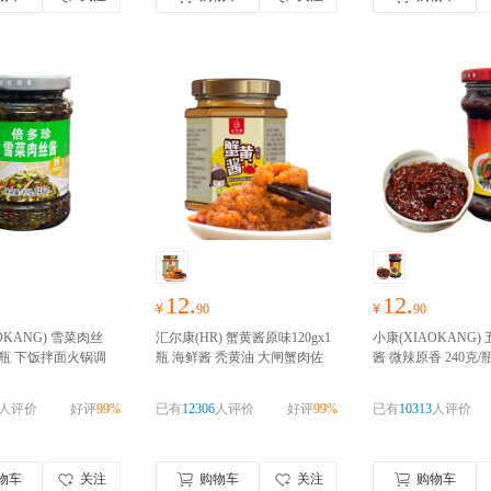
12.
12.
¥
90
¥
90
OKANG) 雪菜肉丝
汇尔康(HR) 蟹黄酱原味120gx1
小康(XIAOKANG)
x1瓶 下饭拌面火锅调
瓶 海鲜酱 秃黄油 大闸蟹肉佐
酱 微辣原香 240克/
调味品 厨房调料
好
餐拌饭拌面酱菜风味人间即食
饭火锅蘸酱麻酱
好物
，零食礼包随心
好物囤货季，零食礼包随心
零食礼包随心抢！！
人评价
好评
99%
已有
12306
人评价
好评
99%
已有
10313
人评价
抢！！！
物车
关注
购物车
关注
购物车