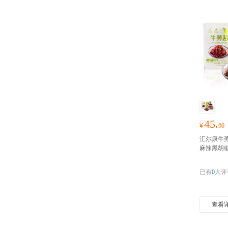
45.
¥
90
汇尔康牛
麻辣黑胡
饭礼盒
精
鲜香浓郁
已有
0
人评
查看