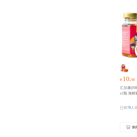
10.
¥
90
汇尔康(HR
x1瓶 海
拌饭原料
零食礼包
已有
78
人
购