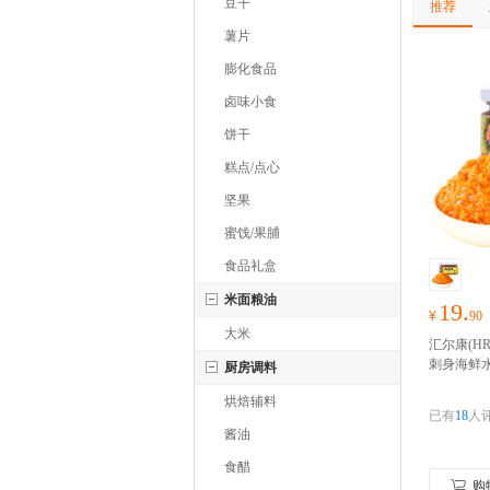
豆干
推荐
薯片
膨化食品
卤味小食
饼干
糕点/点心
坚果
蜜饯/果脯
食品礼盒
米面粮油
19.
¥
90
大米
汇尔康(HR
刺身海鲜
厨房调料
鲜酱料
好
烘焙辅料
随心抢！
已有
18
人
酱油
食醋
购