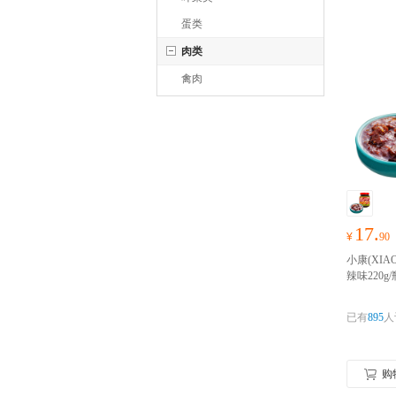
蛋类
肉类
禽肉
17.
¥
90
小康(XIA
辣味220
酱辣椒酱
包随心抢
已有
895
人
购