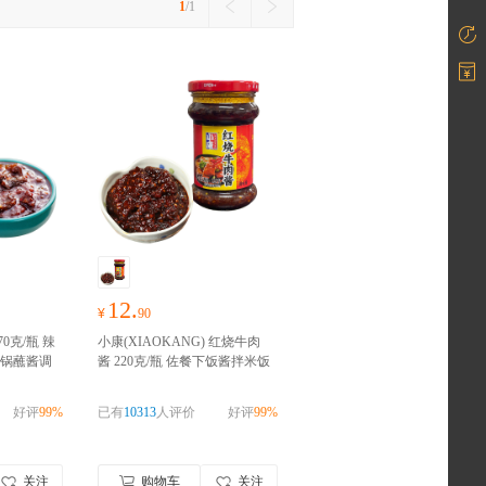
1
/1
12.
¥
90
0克/瓶 辣
小康(XIAOKANG) 红烧牛肉
锅蘸酱调
酱 220克/瓶 佐餐下饭酱拌米饭
食礼包随
拌面 火锅蘸酱 麻酱
好物囤货
季，零食礼包随心抢！！！
好评
99%
已有
10313
人评价
好评
99%
关注
购物车
关注