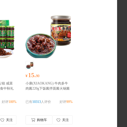
15.
¥
90
瓶/箱 咸菜
小康(XIAOKANG) 牛肉多牛
食中秋礼
肉酱220g下饭酱拌面酱火锅酱
物囤货
调味品
好物囤货季，零食礼包
！！！
随心抢！！！
好评
100%
已有
10313
人评价
好评
99%
关注
购物车
关注