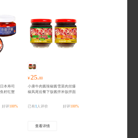
25.
¥
80
食日本寿司
小康牛肉酱辣椒酱雪菜肉丝爆
鱼籽红蟹
椒凤尾佐餐下饭酱拌米饭拌面
零食礼包
火锅蘸酱
好物囤货季，零食礼
包随心抢！！！
好评
100%
已有
1
人评价
好评
100%
查看详情