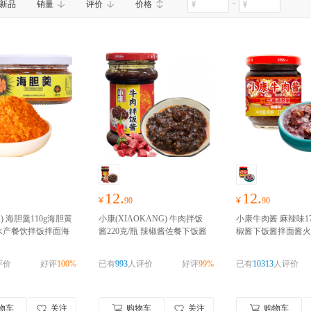
-
新品
销量
评价
价格
12.
12.
¥
90
¥
90
) 海胆羹110g海胆黄
小康(XIAOKANG) 牛肉拌饭
小康牛肉酱 麻辣味17
水产餐饮拌饭拌面海
酱220克/瓶 辣椒酱佐餐下饭酱
椒酱下饭酱拌面酱火
物囤货季，零食礼包
拌米饭拌面火锅蘸酱牛肉酱
好
味品
好物囤货季，零
！！
物囤货季，零食礼包随心
心抢！！！
评价
好评
100%
已有
993
人评价
好评
99%
已有
10313
人评价
抢！！！
物车
关注
购物车
关注
购物车