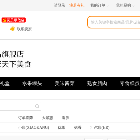
请登录
注册有礼
我的订单
我的易购


礼盒
水果罐头
美味酱菜
熟食腊肉
零食糕点
订单直降
大聚惠
返券
小康(XIAOKANG)
优希
姑香
汇尔康(HR)