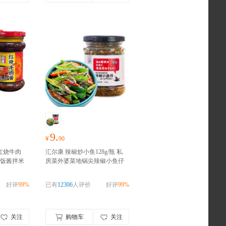
9.
¥
90
 红烧牛肉
汇尔康 辣椒炒小鱼128g/瓶 私
餐下饭酱拌米
房菜外婆菜地锅尖辣椒小鱼仔
辣椒酱
好
下饭菜开菜徐州邳州新沂特
随心
产 调味品 厨房调料
好物囤货
好评
99%
已有
12306
人评价
好评
99%
季，零食礼包随心抢！！！
关注
购物车
关注