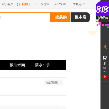
苏宁会员

购物车
0
易付宝
企业采购
手机苏宁



购
粮油米面
酒水冲饮
物
车
0
收起筛选