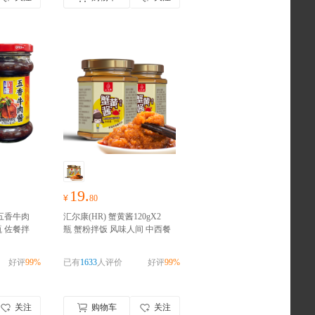
19.
¥
80
 五香牛肉
汇尔康(HR) 蟹黄酱120gX2
瓶 佐餐拌
瓶 蟹粉拌饭 风味人间 中西餐
囤货季，
原料秃黄油即食海鲜酱
好物囤
！
货季，零食礼包随心抢！！！
好评
99%
已有
1633
人评价
好评
99%
关注
购物车
关注