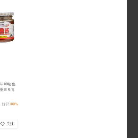
味160g 鱼
盖即食青
货季，零
好评
100%
关注